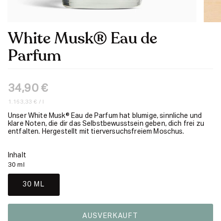
White Musk® Eau de
Parfum
34,90 €
Einheitspreis
pro
1.163,33 €
/
l
Unser White Musk® Eau de Parfum hat blumige, sinnliche und
klare Noten, die dir das Selbstbewusstsein geben, dich frei zu
entfalten. Hergestellt mit tierversuchsfreiem Moschus.
Inhalt
30 ml
30 ML
AUSVERKAUFT