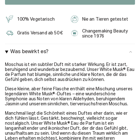
100% Vegetarisch
Nie an Tieren getestet
Changemaking Beauty
Gratis Versand ab 50 €
since 1976
Was bewirkt es?
Moschus ist ein subtiler Duft mit starker Wirkung. Er ist zart,
beruhigend und wunderbar bezaubernd. Unser White Musk® Eau
de Parfum hat blumige, sinnliche und klare Noten, die dir das
Gefühl geben, dich selbst ausdrücken zu können.
Diese kleine, aber feine Flasche enthält eine Mischung unseres
legendären White Musk®-Duftes – eine wunderschöne
Symphonie aus Noten von klaren Aldehyden, beruhigendem
Jasmin und unserem sinnlichen, tierversuchsfreien Moschus.
Manchmal liegt die Schönheit eines Duftes eher darin, wie er
dich fühlen lässt. Gestärkt, beschwingt, vielleicht sogar
nostalgisch. Unser White Musk® Eau de Parfum ist ein
langanhaltender und ikonischer Duft, der dir das Gefühl gibt,
unaufhaltsam zu sein. Und wenn du diesen Traum wirklich am
Leben erhalten möchtest, kombiniere ihn mit weiteren