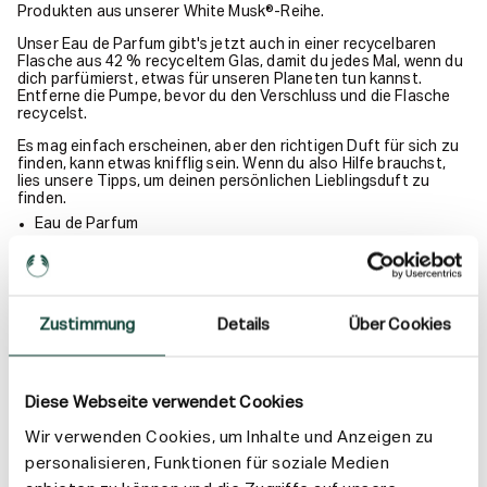
Produkten aus unserer White Musk®-Reihe.
Unser Eau de Parfum gibt's jetzt auch in einer recycelbaren
Flasche aus 42 % recyceltem Glas, damit du jedes Mal, wenn du
dich parfümierst, etwas für unseren Planeten tun kannst.
Entferne die Pumpe, bevor du den Verschluss und die Flasche
recycelst.
Es mag einfach erscheinen, aber den richtigen Duft für sich zu
finden, kann etwas knifflig sein. Wenn du also Hilfe brauchst,
lies unsere Tipps, um deinen persönlichen Lieblingsduft zu
finden.
Eau de Parfum
Frischer, blumiger und ikonischer Duft
Noten von Aldehyden, Jasmin und cruelty-free Moschus
Konzentriertes Eau de Parfum für ein besonders intensives
Dufterlebnis
Zustimmung
Details
Über Cookies
Recycelbare Flasche und Verschluss
Vegan
Diese Webseite verwendet Cookies
Anwendung
Wir verwenden Cookies, um Inhalte und Anzeigen zu
personalisieren, Funktionen für soziale Medien
Inhaltsstoffe