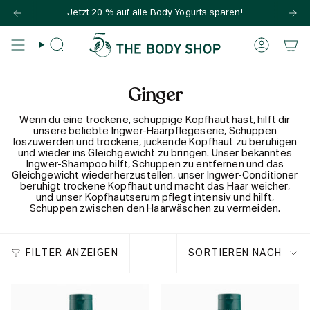
Zum
Jetzt 20 % auf alle
Body Yogurts
sparen!
Inhalt
springen
SUCHE
KONTO
Ginger
Wenn du eine trockene, schuppige Kopfhaut hast, hilft dir
unsere beliebte Ingwer-Haarpflegeserie, Schuppen
loszuwerden und trockene, juckende Kopfhaut zu beruhigen
und wieder ins Gleichgewicht zu bringen. Unser bekanntes
Ingwer-Shampoo hilft, Schuppen zu entfernen und das
Gleichgewicht wiederherzustellen, unser Ingwer-Conditioner
beruhigt trockene Kopfhaut und macht das Haar weicher,
und unser Kopfhautserum pflegt intensiv und hilft,
Schuppen zwischen den Haarwäschen zu vermeiden.
Sortieren
FILTER ANZEIGEN
SORTIEREN NACH
nach