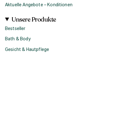
Aktuelle Angebote – Konditionen
Unsere Produkte
Bestseller
Bath & Body
Gesicht & Hautpflege
Haircare
Fragrance
Accessoires
Geschenke
Produktsets & Bundles
Social
I
F
T
n
a
i
s
c
k