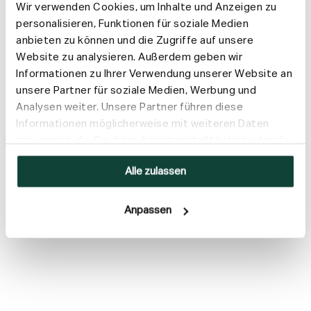
Wir verwenden Cookies, um Inhalte und Anzeigen zu
personalisieren, Funktionen für soziale Medien
anbieten zu können und die Zugriffe auf unsere
Website zu analysieren. Außerdem geben wir
Informationen zu Ihrer Verwendung unserer Website an
Ginger Anti-Dandruff Trio
Ginger Anti-Dandruff
unsere Partner für soziale Medien, Werbung und
(Large)
Scrub Trio (Large)
Analysen weiter. Unsere Partner führen diese
Unser Bestseller-Trio
Beruhigt deine Kopfhaut
Informationen möglicherweise mit weiteren Daten
zusammen, die Sie ihnen bereitgestellt haben oder die
sie im Rahmen Ihrer Nutzung der Dienste gesammelt
46,00 €
54,10 €
46,00 €
54,10 €
Alle zulassen
haben.
IN DEN WARENKORB
Anpassen