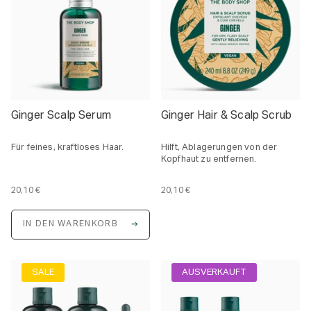
i
i
s
s
Ginger Scalp Serum
Ginger Hair & Scalp Scrub
Für feines, kraftloses Haar.
Hilft, Ablagerungen von der
Kopfhaut zu entfernen.
20,10 €
20,10 €
E
i
n
IN DEN WARENKORB
h
e
i
t
s
SALE
AUSVERKAUFT
p
r
e
i