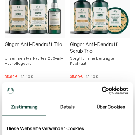
s
Ginger Anti-Dandruff Trio
Ginger Anti-Dandruff
Scrub Trio
Unser meistverkauftes 250-ml-
Sorgt für eine beruhigte
Haarpflegetrio
Kopfhaut
35,80 €
42,10 €
35,80 €
42,10 €
IN DEN WARENKORB
Zustimmung
Details
Über Cookies
SALE
AUSVERKAUFT
Diese Webseite verwendet Cookies