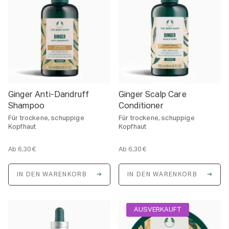
Ginger Anti-Dandruff
Ginger Scalp Care
Shampoo
Conditioner
Für trockene, schuppige
Für trockene, schuppige
Kopfhaut
Kopfhaut
Ab
6,30 €
Ab
6,30 €
E
E
i
i
n
n
IN DEN WARENKORB
IN DEN WARENKORB
h
h
e
e
i
i
t
t
s
s
AUSVERKAUFT
p
p
r
r
e
e