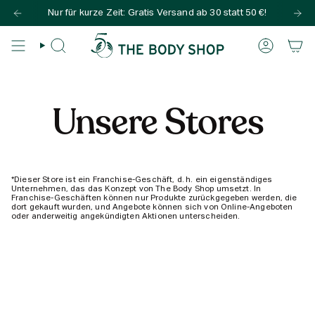
Zum
Nur für kurze Zeit: Gratis Versand ab 30 statt 50 €!
Inhalt
springen
SUCHE
KONTO
Unsere Stores
*Dieser Store ist ein Franchise-Geschäft, d. h. ein eigenständiges
Unternehmen, das das Konzept von The Body Shop umsetzt. In
Franchise-Geschäften können nur Produkte zurückgegeben werden, die
dort gekauft wurden, und Angebote können sich von Online-Angeboten
oder anderweitig angekündigten Aktionen unterscheiden.