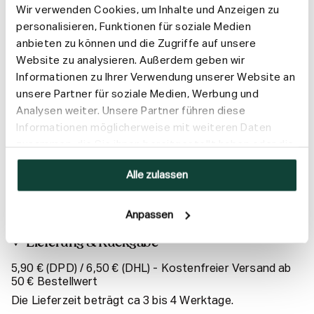
Wir verwenden Cookies, um Inhalte und Anzeigen zu
personalisieren, Funktionen für soziale Medien
Melde dich für unseren
anbieten zu können und die Zugriffe auf unsere
Newsletter an
Website zu analysieren. Außerdem geben wir
Informationen zu Ihrer Verwendung unserer Website an
unsere Partner für soziale Medien, Werbung und
Melde dich für E-Mails und/oder SMS an, um als Erste/r über
neue Produkte, exklusive Angebote und die neuesten News
Analysen weiter. Unsere Partner führen diese
von The Body Shop informiert zu werden
Informationen möglicherweise mit weiteren Daten
zusammen, die Sie ihnen bereitgestellt haben oder die
ANMELDEN
sie im Rahmen Ihrer Nutzung der Dienste gesammelt
Alle zulassen
haben.
Anpassen
Lieferung & Rückgabe
5,90 € (DPD) / 6,50 € (DHL) - Kostenfreier Versand ab
50 € Bestellwert
Die Lieferzeit beträgt ca 3 bis 4 Werktage.