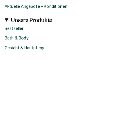
Aktuelle Angebote – Konditionen
Unsere Produkte
Bestseller
Bath & Body
Gesicht & Hautpflege
Haircare
Fragrance
Accessoires
Geschenke
Produktsets & Bundles
Social
I
F
T
n
a
i