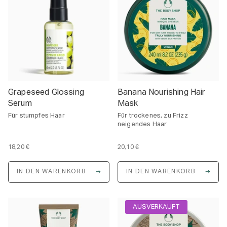
r
r
e
e
i
i
s
s
Grapeseed Glossing
Banana Nourishing Hair
Serum
Mask
Für stumpfes Haar
Für trockenes, zu Frizz
neigendes Haar
18,20 €
20,10 €
E
E
i
i
n
n
IN DEN WARENKORB
IN DEN WARENKORB
h
h
e
e
i
i
t
t
s
s
AUSVERKAUFT
p
p
r
r
e
e