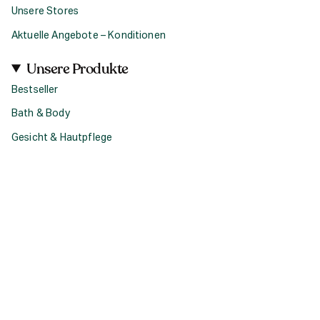
Unsere Stores
Aktuelle Angebote – Konditionen
Unsere Produkte
Bestseller
Bath & Body
Gesicht & Hautpflege
Haircare
Fragrance
Accessoires
Geschenke
Produktsets & Bundles
Social
I
F
T