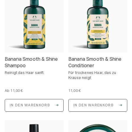
Banana Smooth & Shine
Banana Smooth & Shine
Shampoo
Conditioner
Reinigt das Haar sanft
Für trockenes Haar, das zu
Krause neigt
Ab
11,00 €
11,00 €
E
E
i
i
n
n
IN DEN WARENKORB
IN DEN WARENKORB
h
h
e
e
i
i
t
t
s
s
p
p