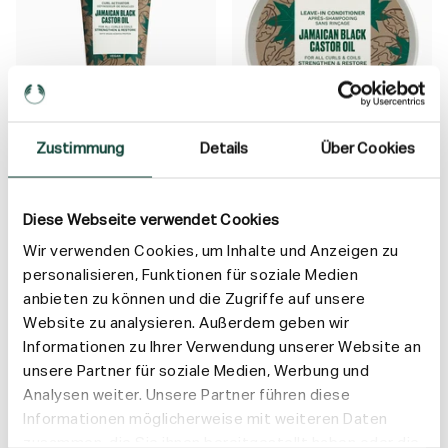
i
i
s
s
Zustimmung
Details
Über Cookies
Jamaican Black Castor Oil
Jamaican Black Castor Oil
Curl Activator
Leave-In Conditioner
Für alle Locken und Kräuseln
Für alle Locken und Kräuseln
Diese Webseite verwendet Cookies
Wir verwenden Cookies, um Inhalte und Anzeigen zu
18,20 €
25,40 €
personalisieren, Funktionen für soziale Medien
E
anbieten zu können und die Zugriffe auf unsere
i
n
IN DEN WARENKORB
Website zu analysieren. Außerdem geben wir
h
e
Informationen zu Ihrer Verwendung unserer Website an
i
t
unsere Partner für soziale Medien, Werbung und
s
Analysen weiter. Unsere Partner führen diese
p
r
Informationen möglicherweise mit weiteren Daten
e
i
zusammen, die Sie ihnen bereitgestellt haben oder die