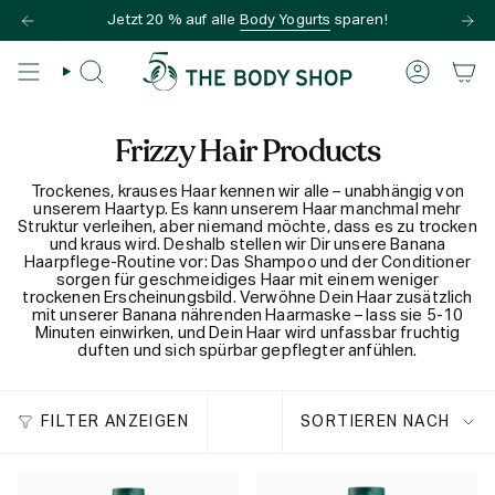
Zum
Jetzt 20 % auf alle
Body Yogurts
sparen!
Inhalt
springen
SUCHE
KONTO
Frizzy Hair Products
Trockenes, krauses Haar kennen wir alle – unabhängig von
unserem Haartyp. Es kann unserem Haar manchmal mehr
Struktur verleihen, aber niemand möchte, dass es zu trocken
und kraus wird. Deshalb stellen wir Dir unsere Banana
Haarpflege-Routine vor: Das Shampoo und der Conditioner
sorgen für geschmeidiges Haar mit einem weniger
trockenen Erscheinungsbild. Verwöhne Dein Haar zusätzlich
mit unserer Banana nährenden Haarmaske – lass sie 5-10
Minuten einwirken, und Dein Haar wird unfassbar fruchtig
duften und sich spürbar gepflegter anfühlen.
Sortieren
FILTER ANZEIGEN
SORTIEREN NACH
nach