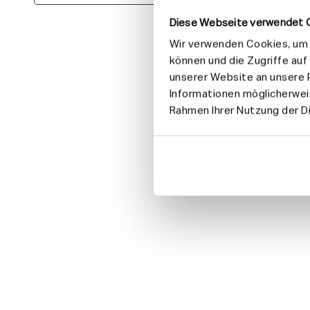
e
e
i
i
Diese Webseite verwendet 
t
t
Wir verwenden Cookies, um I
s
s
p
p
können und die Zugriffe au
r
r
unserer Website an unsere P
e
e
i
i
Informationen möglicherweis
s
s
Rahmen Ihrer Nutzung der 