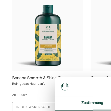
Banana Smooth & Shine Shampoo
Banana Sm
Reinigt das Haar sanft
Für trockene
Ab
11,00 €
11,00 €
E
E
Zustimmung
i
i
n
n
IN DEN WARENKORB
IN DEN 
h
h