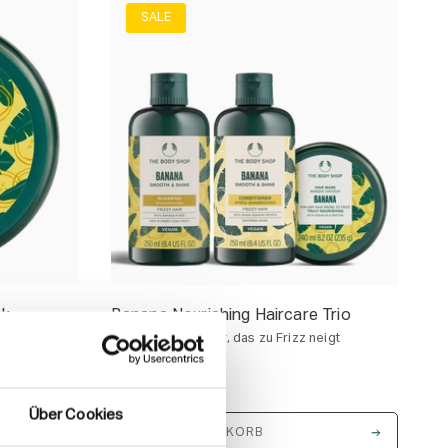
SALE
sk
Banana Nourishing Haircare Trio
 Haar
Für trockenes Haar, das zu Frizz neigt
35,80 €
42,10 €
Über Cookies
IN DEN WARENKORB