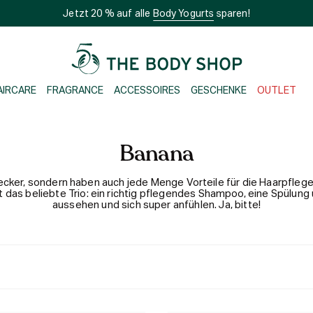
Jetzt 20 % auf alle
Body Yogurts
sparen!
AIRCARE
FRAGRANCE
ACCESSOIRES
GESCHENKE
OUTLET
Banana
 lecker, sondern haben auch jede Menge Vorteile für die Haarpfle
das beliebte Trio: ein richtig pflegendes Shampoo, eine Spülung 
aussehen und sich super anfühlen. Ja, bitte!