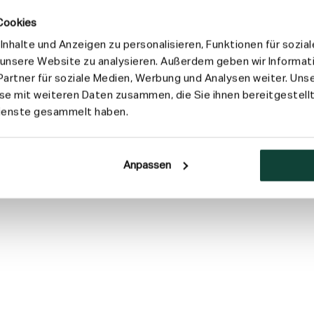
e
i
Cookies
t
nhalte und Anzeigen zu personalisieren, Funktionen für sozia
s
p
f unsere Website zu analysieren. Außerdem geben wir Informat
r
artner für soziale Medien, Werbung und Analysen weiter. Unse
e
i
e mit weiteren Daten zusammen, die Sie ihnen bereitgestellt
s
Dienste gesammelt haben.
Anpassen