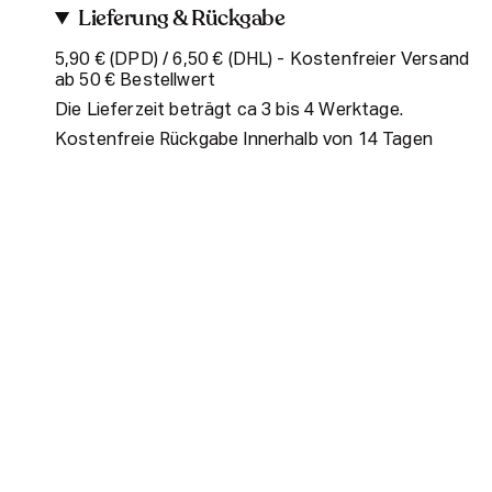
Lieferung & Rückgabe
5,90 € (DPD) / 6,50 € (DHL) - Kostenfreier Versand
ab 50 € Bestellwert
Die Lieferzeit beträgt ca 3 bis 4 Werktage.
Kostenfreie Rückgabe Innerhalb von 14 Tagen
Social
I
F
T
n
a
i