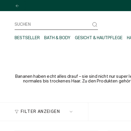
Zum
Inhalt
springen
Suchen
BESTSELLER
BATH & BODY
GESICHT & HAUTPFLEGE
H
Bananen haben echt alles drauf – sie sind nicht nur super
normales bis trockenes Haar. Zu den Produkten gehört 
FILTER ANZEIGEN