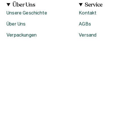
Über Uns
Service
Unsere Geschichte
Kontakt
Über Uns
AGBs
Verpackungen
Versand
Karriere bei The Body Shop
Rückgabe
Datenschutzerklärung
Unsere Stores
Aktuelle Angebote –
Konditionen