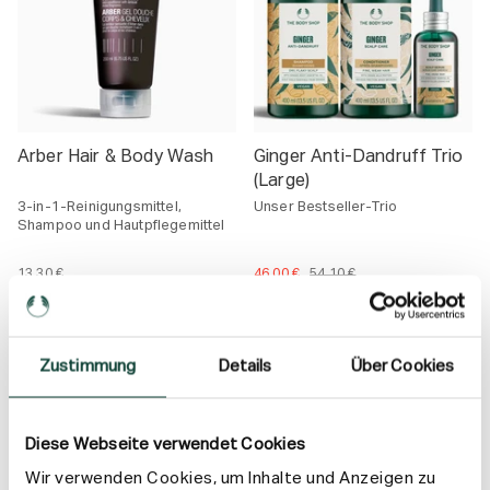
s
s
Arber Hair & Body Wash
Ginger Anti-Dandruff Trio
(Large)
3-in-1-Reinigungsmittel,
Unser Bestseller-Trio
Shampoo und Hautpflegemittel
13,30 €
46,00 €
54,10 €
E
i
n
IN DEN WARENKORB
IN DEN WARENKORB
h
e
Zustimmung
Details
Über Cookies
i
t
s
AUSVERKAUFT
SALE
p
r
Diese Webseite verwendet Cookies
e
i
s
Wir verwenden Cookies, um Inhalte und Anzeigen zu