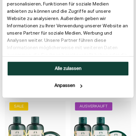
personalisieren, Funktionen für soziale Medien
anbieten zu können und die Zugriffe auf unsere
Website zu analysieren. Außerdem geben wir
Informationen zu Ihrer Verwendung unserer Website an
unsere Partner für soziale Medien, Werbung und
Ginger Anti-Dandruff
Shea Haircare Intense
Analysen weiter. Unsere Partner führen diese
Scrub Trio (Large)
Repair Trio
Informationen möglicherweise mit weiteren Daten
Beruhigt deine Kopfhaut
Für trockenes bis sehr
zusammen, die Sie ihnen bereitgestellt haben oder die
trockenes Haar, das leicht bricht
sie im Rahmen Ihrer Nutzung der Dienste gesammelt
Alle zulassen
haben.
46,00 €
54,10 €
35,80 €
42,10 €
Anpassen
IN DEN WARENKORB
SALE
AUSVERKAUFT