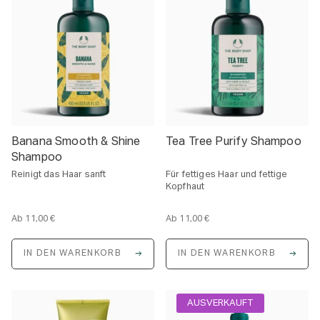
p
p
r
r
e
e
i
i
s
s
Banana Smooth & Shine
Tea Tree Purify Shampoo
Shampoo
Reinigt das Haar sanft
Für fettiges Haar und fettige
Kopfhaut
Ab
11,00 €
Ab
11,00 €
E
E
i
i
n
n
IN DEN WARENKORB
IN DEN WARENKORB
h
h
e
e
i
i
t
t
s
s
AUSVERKAUFT
p
p
r
r