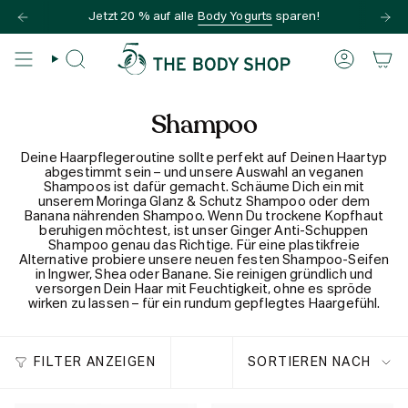
Zum
Jetzt 20 % auf alle
Body Yogurts
sparen!
Inhalt
springen
SUCHE
KONTO
Shampoo
Deine Haarpflegeroutine sollte perfekt auf Deinen Haartyp
abgestimmt sein – und unsere Auswahl an veganen
Shampoos ist dafür gemacht. Schäume Dich ein mit
unserem Moringa Glanz & Schutz Shampoo oder dem
Banana nährenden Shampoo. Wenn Du trockene Kopfhaut
beruhigen möchtest, ist unser Ginger Anti-Schuppen
Shampoo genau das Richtige. Für eine plastikfreie
Alternative probiere unsere neuen festen Shampoo-Seifen
in Ingwer, Shea oder Banane. Sie reinigen gründlich und
versorgen Dein Haar mit Feuchtigkeit, ohne es spröde
wirken zu lassen – für ein rundum gepflegtes Haargefühl.
Sortieren
FILTER ANZEIGEN
SORTIEREN NACH
nach