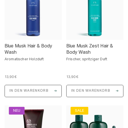
i
s
Blue Musk Hair & Body
Blue Musk Zest Hair &
Wash
Body Wash
Aromatischer Holzduft
Frischer, spritziger Duft
13,90 €
13,90 €
E
E
i
i
n
n
IN DEN WARENKORB
IN DEN WARENKORB
h
h
e
e
i
i
t
t
s
s
NEU
SALE
p
p
r
r
e
e
i
i