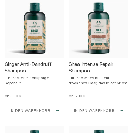
Ginger Anti-Dandruff
Shea Intense Repair
Shampoo
Shampoo
Für trockene, schuppige
Für trockenes bis sehr
Kopfhaut
trockenes Haar, das leicht bricht
Ab
6,30 €
Ab
6,30 €
E
E
i
i
n
n
IN DEN WARENKORB
IN DEN WARENKORB
h
h
e
e
i
i
t
t
s
s