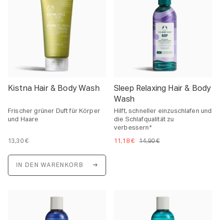
e
e
i
i
s
s
Kistna Hair & Body Wash
Sleep Relaxing Hair & Body
Wash
Frischer grüner Duft für Körper
Hilft, schneller einzuschlafen und
und Haare
die Schlafqualität zu
verbessern*
13,30 €
11,18 €
14,90 €
E
i
n
IN DEN WARENKORB
h
e
i
t
s
p
r
e