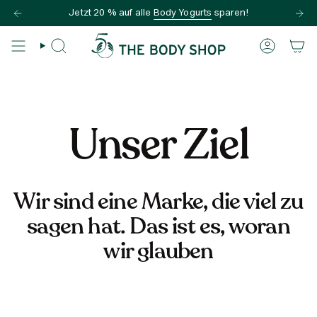
Zum
Jetzt 20 % auf alle
Body Yogurts
sparen!
Inhalt
springen
SUCHE
KONTO
Unser Ziel
Wir sind eine Marke, die viel zu
sagen hat. Das ist es, woran
wir glauben