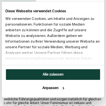
Diese Webseite verwendet Cookies
Wir verwenden Cookies, um Inhalte und Anzeigen zu
personalisieren, Funktionen für soziale Medien
anbieten zu können und die Zugriffe auf unsere
Website zu analysieren. Außerdem geben wir
Informationen zu Ihrer Verwendung unserer Website an
unsere Partner für soziale Medien, Werbung und
Analysen weiter. Unsere Partner führen diese
Informationen möglicherweise mit weiteren Daten
zusammen, die Sie ihnen bereitgestellt haben oder die
Kampf für die Stärkung von
sie im Rahmen Ihrer Nutzung der Dienste gesammelt
Alle zulassen
Frauen und Mädchen
haben.
Anpassen
Der Kampf für Gleichberechtigung liegt in unserer DNA, und das
bedeutet Gleichberechtigung für alle. Wir fördern das
Selbstwertgefühl von Frauen, brechen Schönheitstabus, feiern
weibliche Führungsqualitäten und sorgen natürlich für gleichen
Lohn für gleiche Arbeit. Unser Feminismus ist inklusiv und