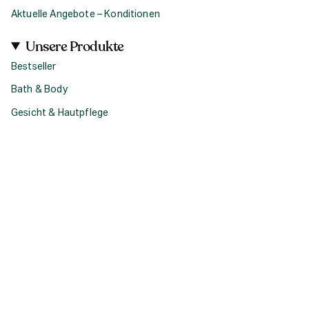
Aktuelle Angebote – Konditionen
Unsere Produkte
Bestseller
Bath & Body
Gesicht & Hautpflege
Haircare
Fragrance
Accessoires
Geschenke
Produktsets & Bundles
Social
I
F
T
n
a
i
s
c
k