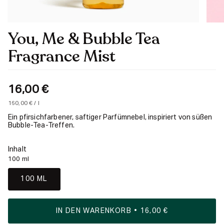
You, Me & Bubble Tea
Fragrance Mist
16,00 €
Einheitspreis
pro
160,00 €
/
l
Ein pfirsichfarbener, saftiger Parfümnebel, inspiriert von süßen
Bubble-Tea-Treffen.
Inhalt
100 ml
100 ML
IN DEN WARENKORB
16,00 €