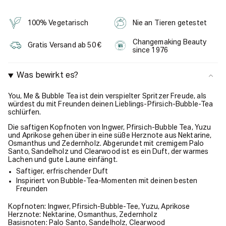
100% Vegetarisch
Nie an Tieren getestet
Changemaking Beauty
Gratis Versand ab 50 €
since 1976
Was bewirkt es?
You, Me & Bubble Tea ist dein verspielter Spritzer Freude, als
würdest du mit Freunden deinen Lieblings-Pfirsich-Bubble-Tea
schlürfen.
Die saftigen Kopfnoten von Ingwer, Pfirsich-Bubble Tea, Yuzu
und Aprikose gehen über in eine süße Herznote aus Nektarine,
Osmanthus und Zedernholz. Abgerundet mit cremigem Palo
Santo, Sandelholz und Clearwood ist es ein Duft, der warmes
Lachen und gute Laune einfängt.
Saftiger, erfrischender Duft
Inspiriert von Bubble-Tea-Momenten mit deinen besten
Freunden
Kopfnoten: Ingwer, Pfirsich-Bubble-Tee, Yuzu, Aprikose
Herznote: Nektarine, Osmanthus, Zedernholz
Basisnoten: Palo Santo, Sandelholz, Clearwood