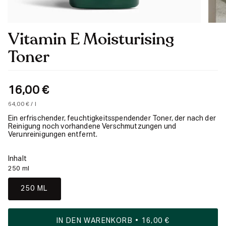
Vitamin E Moisturising
Toner
16,00 €
Einheitspreis
pro
64,00 €
/
l
Ein erfrischender, feuchtigkeitsspendender Toner, der nach der
Reinigung noch vorhandene Verschmutzungen und
Verunreinigungen entfernt.
Inhalt
250 ml
250 ML
IN DEN WARENKORB
16,00 €