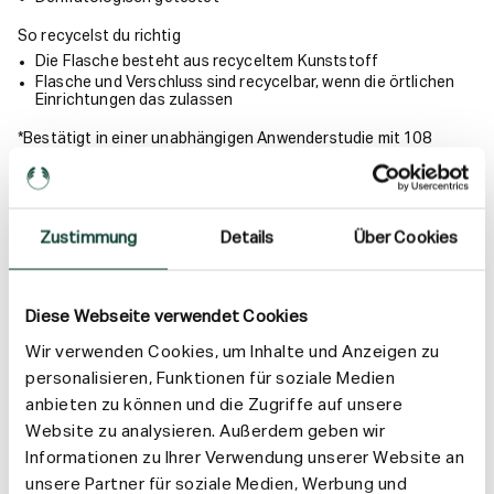
So recycelst du richtig
Die Flasche besteht aus recyceltem Kunststoff
Flasche und Verschluss sind recycelbar, wenn die örtlichen
Einrichtungen das zulassen
*Bestätigt in einer unabhängigen Anwenderstudie mit 108
Frauen und Männern im Alter von 18 bis 45 Jahren über einen
Zeitraum von zwei Wochen.
Anwendung
Zustimmung
Details
Über Cookies
Inhaltsstoffe
Diese Webseite verwendet Cookies
Versand & Rückgabe
Wir verwenden Cookies, um Inhalte und Anzeigen zu
personalisieren, Funktionen für soziale Medien
anbieten zu können und die Zugriffe auf unsere
Website zu analysieren. Außerdem geben wir
Informationen zu Ihrer Verwendung unserer Website an
unsere Partner für soziale Medien, Werbung und