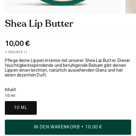
Shea Lip Butter
10,00 €
Einheitspreis
pro
1.000,00 €
/
l
Pflege deine Lippen intensiv mit unserer Shea Lip Butter. Dieser
feuchtigkeitsspendende und beruhigende Balsam gibt deinen
Lippen einen leichten, natürlich aussehenden Glanz und hat
einen dezenten Duft.
Inhalt
10 ml
10 ML
IN DEN WARENKORB
10,00 €