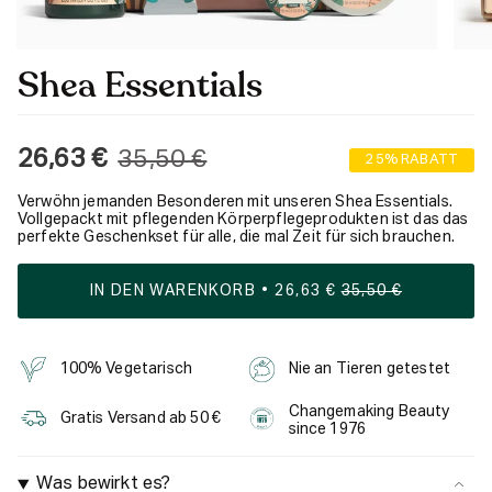
Shea Essentials
Regulärer
26,63 €
35,50 €
25%
RABATT
Preis
Verwöhn jemanden Besonderen mit unseren Shea Essentials.
Vollgepackt mit pflegenden Körperpflegeprodukten ist das das
perfekte Geschenkset für alle, die mal Zeit für sich brauchen.
IN DEN WARENKORB
26,63 €
35,50 €
100% Vegetarisch
Nie an Tieren getestet
Changemaking Beauty
Gratis Versand ab 50 €
since 1976
Was bewirkt es?