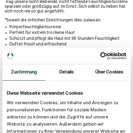
Trag unsere nicht klebende, nicht fettende Feuchtigkeitscreme
sparsam oder großzügig auf. Im Ernst. Sich selbst zu lieben hat
sich noch nie so gut angefühlt.
*Soweit die örtlichen Einrichtungen dies zulassen.
Körperfeuchtigkeitscreme
Perfekt für extrem trockene Haut
Schützt und pflegt die Haut mit 96 Stunden Feuchtigkeit
Duftet frisch und erfrischend
Mit 96 % Inhaltsstoffen natürlichen Ursprungs
Zertifiziert von der Vegan Society
Dermatologisch getestet
Zustimmung
Details
Über Cookies
Anwendung
Diese Webseite verwendet Cookies
Inhaltsstoffe
Wir verwenden Cookies, um Inhalte und Anzeigen zu
personalisieren, Funktionen für soziale Medien
Versand & Rückgabe
anbieten zu können und die Zugriffe auf unsere
Website zu analysieren. Außerdem geben wir
Informationen zu Ihrer Verwendung unserer Website an