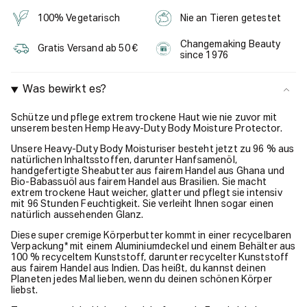
100% Vegetarisch
Nie an Tieren getestet
Changemaking Beauty
Gratis Versand ab 50 €
since 1976
Was bewirkt es?
Schütze und pflege extrem trockene Haut wie nie zuvor mit
unserem besten Hemp Heavy-Duty Body Moisture Protector.
Unsere Heavy-Duty Body Moisturiser besteht jetzt zu 96 % aus
natürlichen Inhaltsstoffen, darunter Hanfsamenöl,
handgefertigte Sheabutter aus fairem Handel aus Ghana und
Bio-Babassuöl aus fairem Handel aus Brasilien. Sie macht
extrem trockene Haut weicher, glatter und pflegt sie intensiv
mit 96 Stunden Feuchtigkeit. Sie verleiht Ihnen sogar einen
natürlich aussehenden Glanz.
Diese super cremige Körperbutter kommt in einer recycelbaren
Verpackung* mit einem Aluminiumdeckel und einem Behälter aus
100 % recyceltem Kunststoff, darunter recycelter Kunststoff
aus fairem Handel aus Indien. Das heißt, du kannst deinen
Planeten jedes Mal lieben, wenn du deinen schönen Körper
liebst.