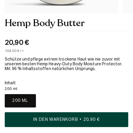
Hemp Body Butter
20,90 €
Einheitspreis
pro
104,50 €
/
l
Schütze und pflege extrem trockene Haut wie nie zuvor mit
unserem besten Hemp Heavy-Duty Body Moisture Protector.
Mit 96 % Inhaltsstoffen natürlichen Ursprungs.
Inhalt
200 ml
200 ML
IN DEN WARENKORB
20,90 €