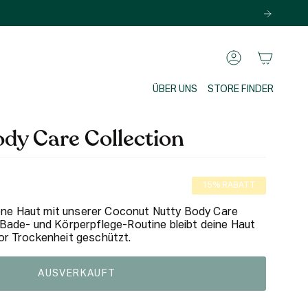
KONTO
ÜBER UNS
STORE FINDER
dy Care Collection
er
15%
RABATT
ne Haut mit unserer Coconut Nutty Body Care
r Bade- und Körperpflege-Routine bleibt deine Haut
vor Trockenheit geschützt.
AUSVERKAUFT