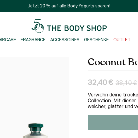
Jetzt 20 % auf alle
Body Yogurts
sparen!
AIRCARE
FRAGRANCE
ACCESSOIRES
GESCHENKE
OUTLET
Coconut Bo
Regulär
32,40 €
38,10 €
Preis
Verwöhn deine trocke
Collection. Mit diese
weicher, glatter und 