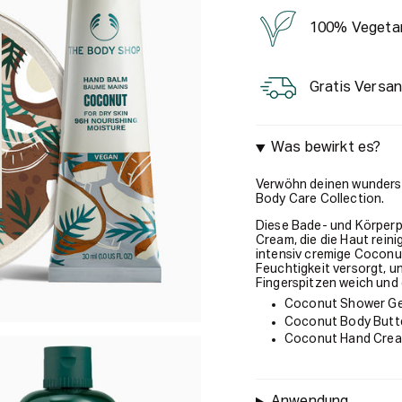
100% Vegeta
Gratis Versan
Was bewirkt es?
Verwöhn deinen wundersc
Body Care Collection.
Diese Bade- und Körperp
Cream, die die Haut reini
intensiv cremige Coconut
Feuchtigkeit versorgt, 
Fingerspitzen weich und
Coconut Shower Gel
Coconut Body Butte
Coconut Hand Crea
Anwendung