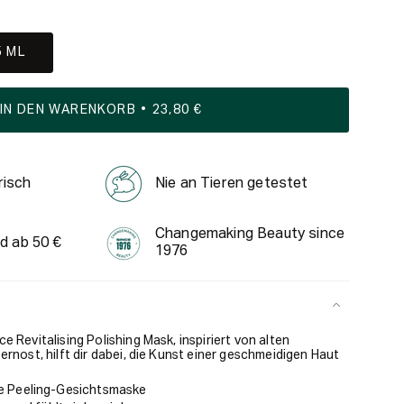
5 ML
IN DEN WARENKORB
23,80 €
risch
Nie an Tieren getestet
Changemaking Beauty since
d ab 50 €
1976
 Revitalising Polishing Mask, inspiriert von alten
rnost, hilft dir dabei, die Kunst einer geschmeidigen Haut
e Peeling-Gesichtsmaske