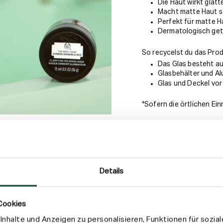
Die Haut wirkt glatt
Macht matte Haut s
Perfekt für matte Ha
Dermatologisch get
So recycelst du das Pro
Das Glas besteht au
Glasbehälter und Al
Glas und Deckel vor
*Sofern die örtlichen Ei
Anwendung
Inhaltsstoffe
Details
Versand & Rückgab
Cookies
nhalte und Anzeigen zu personalisieren, Funktionen für sozia