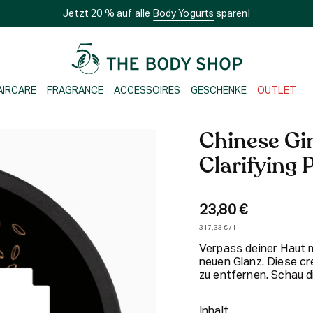
Jetzt 20 % auf alle
Body Yogurts
sparen!
AIRCARE
FRAGRANCE
ACCESSOIRES
GESCHENKE
OUTLET
Chinese Gi
Clarifying 
23,80 €
Einheitspreis
pro
317,33 €
/
l
Verpass deiner Haut 
neuen Glanz. Diese c
zu entfernen. Schau d
Inhalt