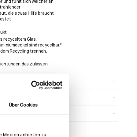
er und fühlt sich weicher an
trahlender
ut, die etwas Hilfe braucht
estet
dukt
s recyceltem Glas.
uminiumdeckel sind recycelbar.*
 dem Recycling trennen.
nrichtungen das zulassen.
Über Cookies
e
le Medien anbieten zu