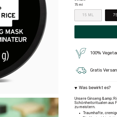
75 ml
15 ML
7
100% Vegeta
Gratis Versan
Was bewirkt es?
Unsere Ginseng &amp; Rice
Schönheitsritualen aus Fe
zu meistern.
Traumhafte, cremig