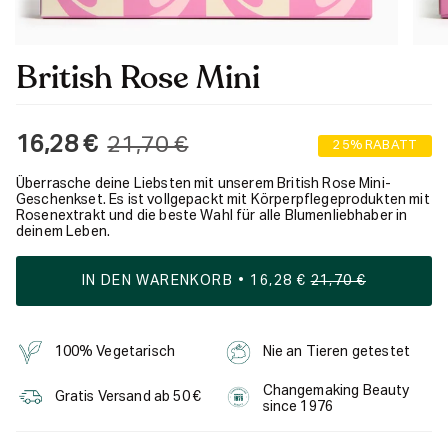
British Rose Mini
Regulärer
16,28 €
21,70 €
25%
RABATT
Preis
Überrasche deine Liebsten mit unserem British Rose Mini-
Geschenkset. Es ist vollgepackt mit Körperpflegeprodukten mit
Rosenextrakt und die beste Wahl für alle Blumenliebhaber in
deinem Leben.
IN DEN WARENKORB
16,28 €
21,70 €
100% Vegetarisch
Nie an Tieren getestet
Changemaking Beauty
Gratis Versand ab 50 €
since 1976