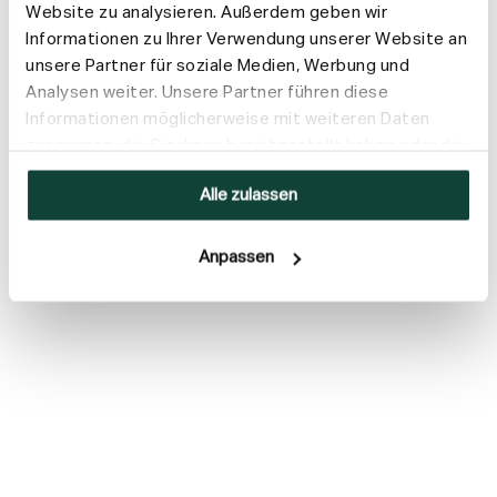
Versand & Rückgabe
Website zu analysieren. Außerdem geben wir
Informationen zu Ihrer Verwendung unserer Website an
unsere Partner für soziale Medien, Werbung und
Analysen weiter. Unsere Partner führen diese
Informationen möglicherweise mit weiteren Daten
zusammen, die Sie ihnen bereitgestellt haben oder die
sie im Rahmen Ihrer Nutzung der Dienste gesammelt
Alle zulassen
haben.
Anpassen