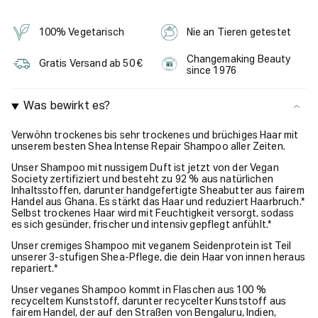
100% Vegetarisch
Nie an Tieren getestet
Changemaking Beauty
Gratis Versand ab 50 €
since 1976
Was bewirkt es?
Verwöhn trockenes bis sehr trockenes und brüchiges Haar mit
unserem besten Shea Intense Repair Shampoo aller Zeiten.
Unser Shampoo mit nussigem Duft ist jetzt von der Vegan
Society zertifiziert und besteht zu 92 % aus natürlichen
Inhaltsstoffen, darunter handgefertigte Sheabutter aus fairem
Handel aus Ghana. Es stärkt das Haar und reduziert Haarbruch.*
Selbst trockenes Haar wird mit Feuchtigkeit versorgt, sodass
es sich gesünder, frischer und intensiv gepflegt anfühlt.*
Unser cremiges Shampoo mit veganem Seidenprotein ist Teil
unserer 3-stufigen Shea-Pflege, die dein Haar von innen heraus
repariert.*
Unser veganes Shampoo kommt in Flaschen aus 100 %
recyceltem Kunststoff, darunter recycelter Kunststoff aus
fairem Handel, der auf den Straßen von Bengaluru, Indien,