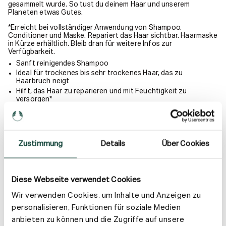
gesammelt wurde. So tust du deinem Haar und unserem
Planeten etwas Gutes.
*Erreicht bei vollständiger Anwendung von Shampoo,
Conditioner und Maske. Repariert das Haar sichtbar. Haarmaske
in Kürze erhältlich. Bleib dran für weitere Infos zur
Verfügbarkeit.
Sanft reinigendes Shampoo
Ideal für trockenes bis sehr trockenes Haar, das zu
Haarbruch neigt
Hilft, das Haar zu reparieren und mit Feuchtigkeit zu
versorgen*
Hilft, das Haar zu stärken und Haarbruch zu reduzieren*
Lässt das Haar gesünder aussehen und sich gesünder
anfühlen*
Hergestellt aus 92 % Inhaltsstoffen natürlichen Ursprungs
Zustimmung
Details
Über Cookies
Von der Vegan Society zertifiziert
Anwendung
Diese Webseite verwendet Cookies
Wir verwenden Cookies, um Inhalte und Anzeigen zu
Inhaltsstoffe
personalisieren, Funktionen für soziale Medien
anbieten zu können und die Zugriffe auf unsere