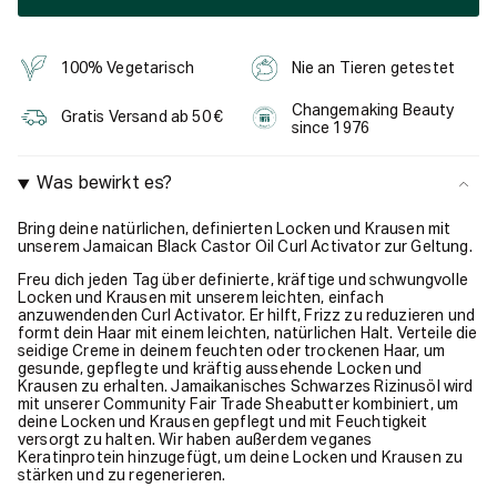
100% Vegetarisch
Nie an Tieren getestet
Changemaking Beauty
Gratis Versand ab 50 €
since 1976
Was bewirkt es?
Bring deine natürlichen, definierten Locken und Krausen mit
unserem Jamaican Black Castor Oil Curl Activator zur Geltung.
Freu dich jeden Tag über definierte, kräftige und schwungvolle
Locken und Krausen mit unserem leichten, einfach
anzuwendenden Curl Activator. Er hilft, Frizz zu reduzieren und
formt dein Haar mit einem leichten, natürlichen Halt. Verteile die
seidige Creme in deinem feuchten oder trockenen Haar, um
gesunde, gepflegte und kräftig aussehende Locken und
Krausen zu erhalten. Jamaikanisches Schwarzes Rizinusöl wird
mit unserer Community Fair Trade Sheabutter kombiniert, um
deine Locken und Krausen gepflegt und mit Feuchtigkeit
versorgt zu halten. Wir haben außerdem veganes
Keratinprotein hinzugefügt, um deine Locken und Krausen zu
stärken und zu regenerieren.