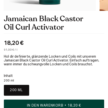
Jamaican Black Castor
Oil Curl Activator
18,20 €
Einheitspreis
pro
91,00 €
/
l
Hol dir definierte, glänzende Locken und Coils mit unserem
Jamaican Black Castor Oil Curl Activator. Einfach auftragen,
wann immer du schwungvolle Locken und Coils brauchst.
Inhalt
200 ml
200 ML
IN DEN WARENKORB
18,20 €