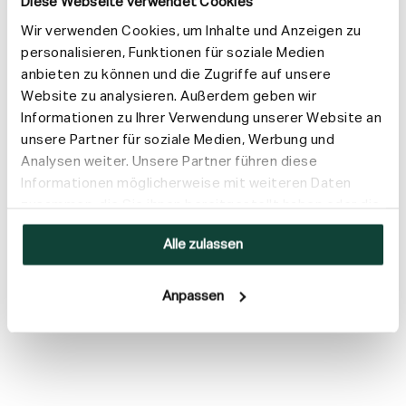
Diese Webseite verwendet Cookies
Hergestellt aus 94 % Inhaltsstoffen natürlichen Ursprungs
Von der Vegan Society zertifiziert
Wir verwenden Cookies, um Inhalte und Anzeigen zu
personalisieren, Funktionen für soziale Medien
anbieten zu können und die Zugriffe auf unsere
Anwendung
Website zu analysieren. Außerdem geben wir
Informationen zu Ihrer Verwendung unserer Website an
Inhaltsstoffe
unsere Partner für soziale Medien, Werbung und
Analysen weiter. Unsere Partner führen diese
Versand & Rückgabe
Informationen möglicherweise mit weiteren Daten
zusammen, die Sie ihnen bereitgestellt haben oder die
sie im Rahmen Ihrer Nutzung der Dienste gesammelt
Alle zulassen
haben.
Anpassen