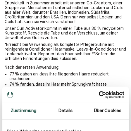
Entwickelt in Zusammenarbeit mit unseren Co-Creators, einer
Gruppe von Menschen mit unterschiedlichen Locken und Coils
aus aller Welt, darunter Brasilien, Indonesien, Südafrika,
Großbritannien und den USA. Denn nur wer selbst Locken und
Coils hat, kann sie wirklich verstehen!
Unser Curl Activator kommt in einer Tube aus 30 % recyceltem
Kunststoff. Recycle die Tube und den Verschluss, um deiner
Umwelt etwas Gutes zu tun.
*Erreicht bei Verwendung als komplette Pflegeroutine mit
reinigendem Conditioner, Haarmaske, Leave-in-Conditioner und
Lockenaktivator. Repariert das Haar sichtbar. **Sofern die
örtlichen Einrichtungen dies zulassen.
Nach der ersten Anwendung:
77 % gaben an, dass ihre fliegenden Haare reduziert
erschienen
74 % fanden, dass ihr Haar mehr Sprungkraft hatte
72 % fanden, dass ihr Haar glatter aussah
70 % fanden, dass ihr Haar glänzender aussah
Benutzerstudie mit 100 Teilnehmern mit 3A- bis 4C-Wellen,
Zustimmung
Details
Über Cookies
Locken und Krausen.
Lockenkräftiger
Für alle Locken und Krausen
Definiert Locken und Krausen, ohne sie zu beschweren