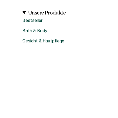
Unsere Produkte
Bestseller
Bath & Body
Gesicht & Hautpflege
Haircare
Fragrance
Accessoires
Geschenke
Produktsets & Bundles