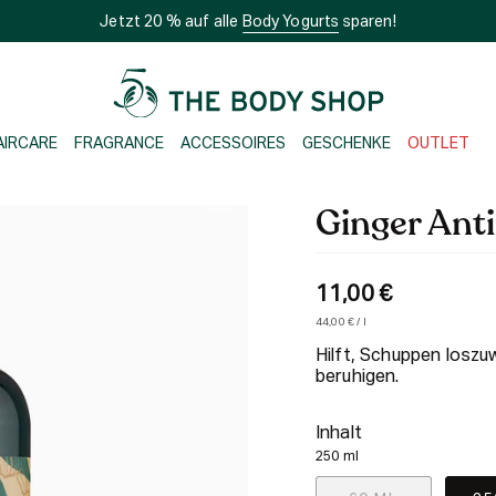
Jetzt 20 % auf alle
Body Yogurts
sparen!
AIRCARE
FRAGRANCE
ACCESSOIRES
GESCHENKE
OUTLET
Ginger Ant
11,00 €
Einheitspreis
pro
44,00 €
/
l
Hilft, Schuppen losz
beruhigen.
Inhalt
250 ml