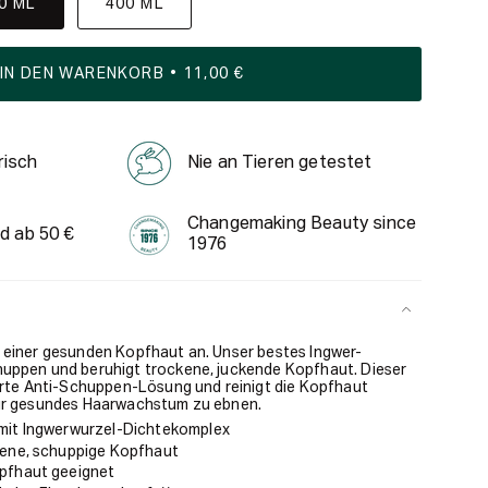
0 ML
400 ML
IN DEN WARENKORB
11,00 €
risch
Nie an Tieren getestet
Changemaking Beauty since
d ab 50 €
1976
 einer gesunden Kopfhaut an. Unser bestes Ingwer-
uppen und beruhigt trockene, juckende Kopfhaut. Dieser
hrte Anti-Schuppen-Lösung und reinigt die Kopfhaut
ür gesundes Haarwachstum zu ebnen.
 mit Ingwerwurzel-Dichtekomplex
kene, schuppige Kopfhaut
opfhaut geeignet