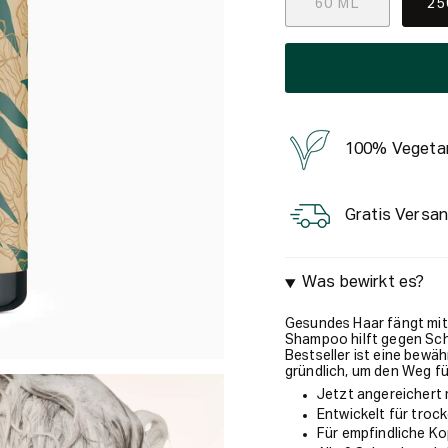
60 ML
25
100% Vegeta
Gratis Versan
Was bewirkt es?
Gesundes Haar fängt mit
Shampoo hilft gegen Sch
Bestseller ist eine bewä
gründlich, um den Weg f
Jetzt angereichert
Entwickelt für troc
Für empfindliche K