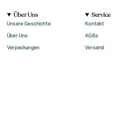
Über Uns
Service
Unsere Geschichte
Kontakt
Über Uns
AGBs
Verpackungen
Versand
Karriere bei The Body Shop
Rückgabe
Datenschutzerklärung
Unsere Stores
Aktuelle Angebote –
Konditionen