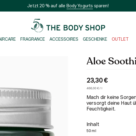
Jetzt 20 % auf alle
Body Yogurts
sparen!
AIRCARE
FRAGRANCE
ACCESSOIRES
GESCHENKE
OUTLET
Aloe Sooth
23,30 €
Einheitspreis
pro
466,00 €
/
l
Mach dir keine Sorge
versorgt deine Haut ü
Feuchtigkeit.
Inhalt
50 ml