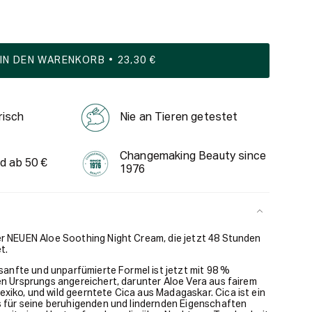
IN DEN WARENKORB
23,30 €
risch
Nie an Tieren getestet
Changemaking Beauty since
d ab 50 €
1976
er NEUEN Aloe Soothing Night Cream, die jetzt 48 Stunden
t.
-sanfte und unparfümierte Formel ist jetzt mit 98 %
en Ursprungs angereichert, darunter Aloe Vera aus fairem
iko, und wild geerntete Cica aus Madagaskar. Cica ist ein
s für seine beruhigenden und lindernden Eigenschaften