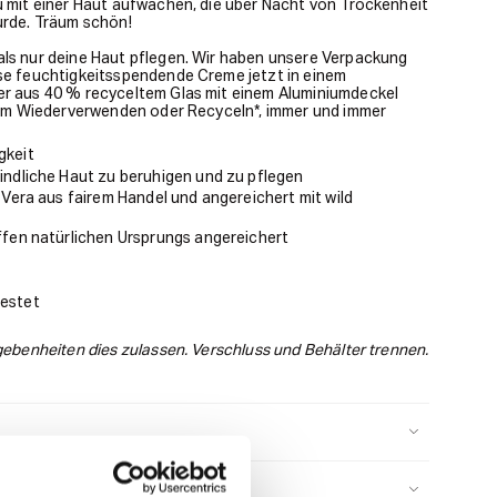
u mit einer Haut aufwachen, die über Nacht von Trockenheit
urde. Träum schön!
als nur deine Haut pflegen. Wir haben unsere Verpackung
se feuchtigkeitsspendende Creme jetzt in einem
er aus 40 % recyceltem Glas mit einem Aluminiumdeckel
 zum Wiederverwenden oder Recyceln*, immer und immer
gkeit
indliche Haut zu beruhigen und zu pflegen
 Vera aus fairem Handel und angereichert mit wild
ffen natürlichen Ursprungs angereichert
estet
egebenheiten dies zulassen. Verschluss und Behälter trennen.