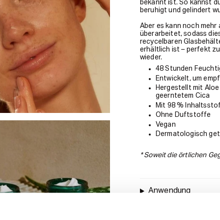
bekannt ist. So kannst d
beruhigt und gelindert w
Aber es kann noch mehr 
überarbeitet, sodass die
recycelbaren Glasbehält
erhältlich ist – perfekt
wieder.
48 Stunden Feuchti
Entwickelt, um empf
Hergestellt mit Aloe
geerntetem Cica
Mit 98 % Inhaltssto
Ohne Duftstoffe
Vegan
Dermatologisch get
* Soweit die örtlichen G
Anwendung
Inhaltsstoffe