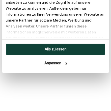
Inhaltsstoffe
anbieten zu können und die Zugriffe auf unsere
Website zu analysieren. Außerdem geben wir
Versand & Rückgabe
Informationen zu Ihrer Verwendung unserer Website an
unsere Partner für soziale Medien, Werbung und
Analysen weiter. Unsere Partner führen diese
Informationen möglicherweise mit weiteren Daten
zusammen, die Sie ihnen bereitgestellt haben oder die
sie im Rahmen Ihrer Nutzung der Dienste gesammelt
Alle zulassen
haben.
Anpassen