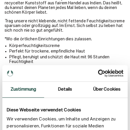
recycelter Kunststoff aus fairem Handel aus Indien. Das heißt,
du kannst deinen Planeten jedes Mal lieben, wenn du deinen
schönen Körper liebst.
Trag unsere nicht klebende, nicht fettende Feuchtigkeitscreme
sparsam oder großzügig auf. Im Ernst. Sich selbst zu lieben hat
sich noch nie so gut angefühlt.
*Wo die örtlichen Einrichtungen dies zulassen.
Körperfeuchtigkeitscreme
Perfekt für trockene, empfindliche Haut
Pflegt, beruhigt und schützt die Haut mit 96 Stunden
Feuchtigkeit
Cremiger Duft
Mit 95 % Inhaltsstoffen natürlichen Ursprungs
Zertifiziert von der Vegan Society
Dermatologisch getestet
Zustimmung
Details
Über Cookies
Schau dir unseren Ratgeber an, um die beste Körperbutter für
deinen Hauttyp zu finden.
Diese Webseite verwendet Cookies
Anwendung
Wir verwenden Cookies, um Inhalte und Anzeigen zu
personalisieren, Funktionen für soziale Medien