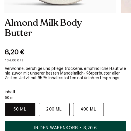
Almond Milk Body
Butter
8,20 €
Einheitspreis
pro
164,00 €
/
l
Verwöhne, beruhige und pflege trockene, empfindliche Haut wie
nie zuvor mit unserer besten Mandelmilch-Körperbutter aller
Zeiten. Jetzt mit 95 % Inhaltsstoffen natürlichen Ursprungs.
Inhalt
50 ml
50 ML
200 ML
400 ML
IN DEN WARENKORB
8,20 €