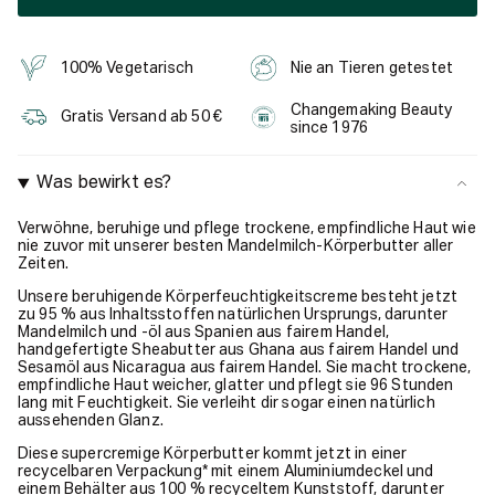
100% Vegetarisch
Nie an Tieren getestet
Changemaking Beauty
Gratis Versand ab 50 €
since 1976
Was bewirkt es?
Verwöhne, beruhige und pflege trockene, empfindliche Haut wie
nie zuvor mit unserer besten Mandelmilch-Körperbutter aller
Zeiten.
Unsere beruhigende Körperfeuchtigkeitscreme besteht jetzt
zu 95 % aus Inhaltsstoffen natürlichen Ursprungs, darunter
Mandelmilch und -öl aus Spanien aus fairem Handel,
handgefertigte Sheabutter aus Ghana aus fairem Handel und
Sesamöl aus Nicaragua aus fairem Handel. Sie macht trockene,
empfindliche Haut weicher, glatter und pflegt sie 96 Stunden
lang mit Feuchtigkeit. Sie verleiht dir sogar einen natürlich
aussehenden Glanz.
Diese supercremige Körperbutter kommt jetzt in einer
recycelbaren Verpackung* mit einem Aluminiumdeckel und
einem Behälter aus 100 % recyceltem Kunststoff, darunter