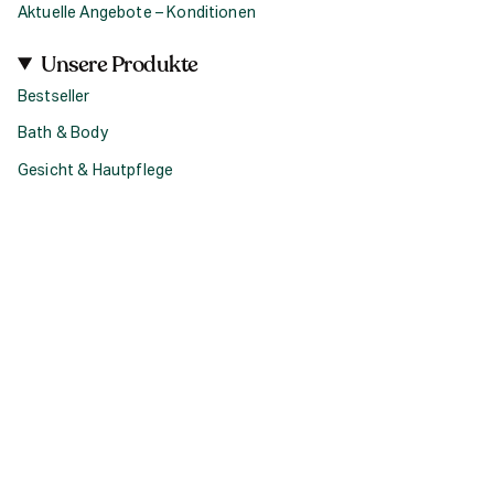
Aktuelle Angebote – Konditionen
Unsere Produkte
Bestseller
Bath & Body
Gesicht & Hautpflege
Haircare
Fragrance
Accessoires
Geschenke
Produktsets & Bundles
Social
I
F
T
n
a
i
s
c
k