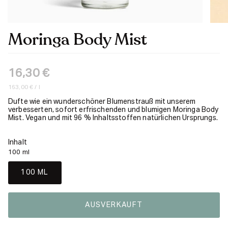
Moringa Body Mist
16,30 €
Einheitspreis
pro
163,00 €
/
l
Dufte wie ein wunderschöner Blumenstrauß mit unserem
verbesserten, sofort erfrischenden und blumigen Moringa Body
Mist. Vegan und mit 96 % Inhaltsstoffen natürlichen Ursprungs.
Inhalt
100 ml
100 ML
AUSVERKAUFT