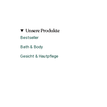
Unsere Produkte
Bestseller
Bath & Body
Gesicht & Hautpflege
Haircare
Fragrance
Accessoires
Geschenke
Produktsets & Bundles