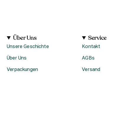
Über Uns
Service
Unsere Geschichte
Kontakt
Über Uns
AGBs
Verpackungen
Versand
Karriere bei The Body Shop
Rückgabe
Datenschutzerklärung
Unsere Stores
Aktuelle Angebote –
Konditionen