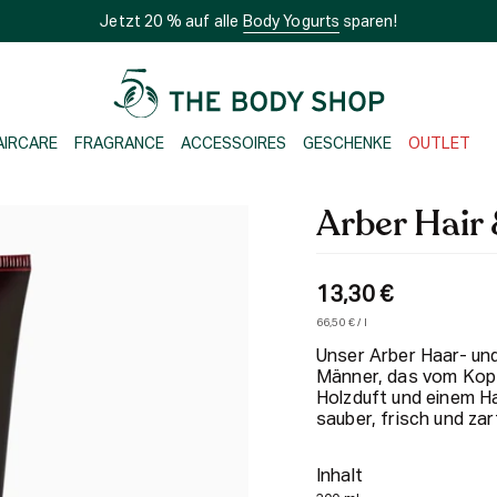
Jetzt 20 % auf alle
Body Yogurts
sparen!
AIRCARE
FRAGRANCE
ACCESSOIRES
GESCHENKE
OUTLET
Arber Hair
13,30 €
Einheitspreis
pro
66,50 €
/
l
Unser Arber Haar- und
Männer, das vom Kopf 
Holzduft und einem Ha
sauber, frisch und zar
Inhalt